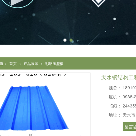
置：
首页
>
产品展示
>
彩钢压型板
天水钢结构工程
魏总：
18919
座机：
0938-
QQ：
24435
地址：
天水市
留言