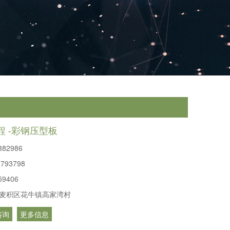
 -彩钢压型板
382986
2793798
59406
麦积区花牛镇高家湾村
咨询
更多信息