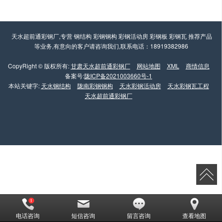
天水超前通彩钢厂,专营 钢结构 彩钢钢构 彩钢活动房 彩钢板 彩钢瓦 推荐产品
等业务,有意向的客户请咨询我们,联系电话：18919382986
CopyRight © 版权所有:
甘肃天水超前通彩钢厂
网站地图
XML
商情信息
备案号:
陇ICP备2021003660号-1
本站关键字:
天水钢结构
陇南彩钢钢构
天水彩钢活动房
天水彩钢瓦工程
天水超前通彩钢厂
电话咨询
短信咨询
留言咨询
查看地图